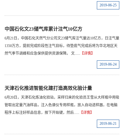
2019-06-25
中国石化文23储气库累计注气10亿方
6月21日，中国石化天然气分公司文23储气库注气量达10亿方，日注气量
1350万方，提前完成阶段性注气目标，待垫底气完成后将为华北地区天
然气季节调峰和应急保供提供资源保障。 文......
【详情】
2019-06-24
天津石化推进智能化建打造高效化验计量
6月20日，天津石化炼油化验站，采样归来的化验员王雪从大样瓶中用吸
管取出定量汽油样品，注入色谱仪专用样瓶，放入自动进样器，在电脑
程序上标注好样品信息，按下开始键，然后......
【详情】
2019-06-21