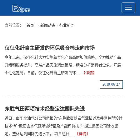
Toggle
Navigat
当前位置：
首页
> 新闻动态 > 行业新闻
仪征化纤自主研发的环保吸音棉走向市场
今年以来，仪征化纤大力实施差异化产品高附加值策略，全力推动产品
升级和服务提升。高端产品实施聚焦策略，精准分析消费者需求，开展
个性化定制。日前，仪征化纤自主研发的环......
【详情】
2019-06-27
东胜气田两项技术经鉴定达国际先进
近日，由华北油气分公司承担的“东胜致密砂岩气藏描述及井网井型设计
技术”和“致密含水气藏渗流特征及产能评价技术”通过集团公司验收鉴
定，整体达到国际先进水平。 项目组针......
【详情】