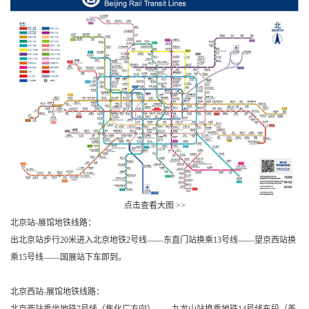
点击查看大图 >>
北京站-展馆地铁线路：
出北京站步行20米进入北京地铁2号线——东直门站换乘13号线——望京西站换
乘15号线——国展站下车即到。
北京西站-展馆地铁线路：
北京西站乘坐地铁7号线（焦化厂方向）——九龙山站换乘地铁14号线东段（善