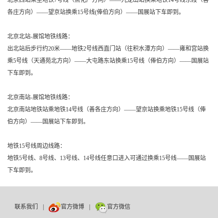
各庄方向）——望京站换乘15号线(俸伯方向）——国展站下车即到。
北京北站-展馆地铁线路：
出北站后步行约20米——地铁2号线西直门站（往积水潭方向）——雍和宫站换
乘5号线（天通苑北方向）——大屯路东站换乘15号线（俸伯方向）——国展站
下车即到。
北京南站-展馆地铁线路：
北京南站地铁站乘地铁14号线（善各庄方向）——望京站换乘地铁15号线（俸
伯方向）——国展站下车即到。
地铁15号线周边线路：
地铁5号线、8号线、13号线、14号线任意口进入可通过换乘15号线——国展站
下车即到。
联系我们
|
官方微博
|
官方微信
数巨牛