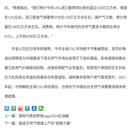
应。”熊维指出，“我们预计今年LNG进口量将同比增长超过120亿立方米，增速
在12%左右；进口管道气增量预计也在120亿立方米左右；国产气方面，预计增
量在100亿立方米左右。消费侧，预计今年国内的天然气需求大概同比增长
8.6%，上升到4290亿立方米。”
中金公司近日发布研报称，今年全球LNG市场趋于平衡偏宽松，现货价格
波动率降低为中国推进下游天然气市场化改革打下良好基础，各地或继续推动
建立民用气价格联动机制，改善民用配气业务盈利；非居用户承担的交叉补贴
压力在民用业务盈利改善后也有望减轻，或刺激非居用户用气需求提升；2025
年起，可预期的全球LNG供应增长，也有利于中国出台天然气消费需求相关刺
激政策。
上一篇：国际代表团参观cippe2024石油展
下一篇：锻造天然气增储上产的“接替力量”